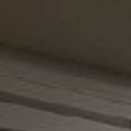
니혼바시점
신주쿠점
히로오점
코베점
나고야점